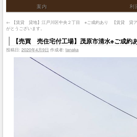
案内
利
←
【賃貸 貸地】江戸川区中央２丁目 ※ご成約あり
【賃貸 貸
がとうございます。
【売買 売住宅付工場】茂原市清水※ご成約
投稿日:
2020年4月9日
作成者:
tanaka