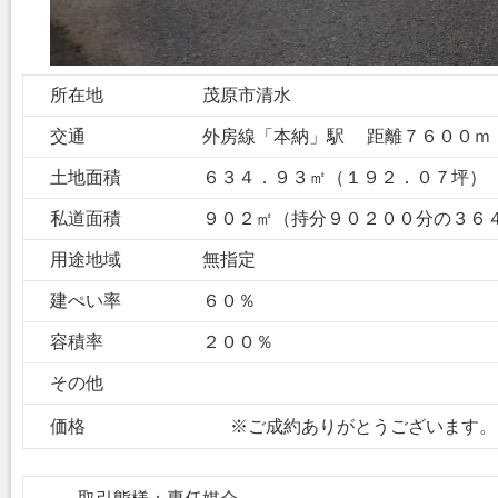
所在地
茂原市清水
交通
外房線「本納」駅 距離７６００ｍ
土地面積
６３４．９３㎡（１９２．０
私道面積
９０２㎡（持分９０２００分の３６
用途地域
無指定
建ぺい率
６０％
容積率
２００％
その他
価格
※ご成約ありがとうございます。