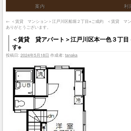
案内
利
←
＜賃貸 マンション＞江戸川区船堀２丁目※ご成約
＜賃貸 マ
ありがとうございます。
＜賃貸 貸アパート＞江戸川区本一色３丁目 
す※
投稿日:
2024年5月18日
作成者:
tanaka