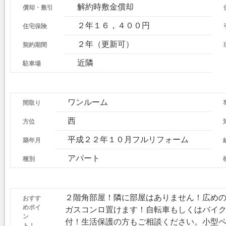
償却・敷引
解約時敷金償却
住宅保険
２年１６，４００円
契約期間
２年（更新可）
駐車場
近隣
間取り
ワンルーム
方位
西
築年月
平成２２年１０月フルリフォーム
種別
アパート
おすす
２階角部屋！隣に部屋はありません！広め
めポイ
ガスコンロ置けます！自転車もしくはバイ
ン
付！生活保護の方もご相談ください。小型
ト！