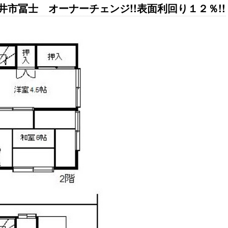
市冨士 オーナーチェンジ!!表面利回り１２％!!