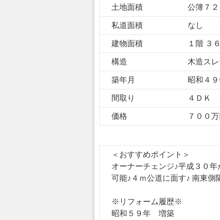
土地面積
公簿７２
私道面積
なし
建物面積
１階 ３
構造
木造スレ
築年月
昭和４９
間取り
４ＤＫ
価格
７００万
＜おすすめポイント＞
オーナーチェンジ♪平成３０年
可能♪４ｍ公道に面す♪ 南東
※リフォーム履歴※
昭和５９年 増築