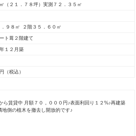
㎡（２１．７８坪）実測７２．３５㎡
６．９８㎡ ２階３５．６０㎡
ート葺２階建て
年１２月築
円（税込）
から賃貸中 月額７０，０００円♪表面利回り１２%♪再建築
側隣地側の植木を撤去し開放的です♪