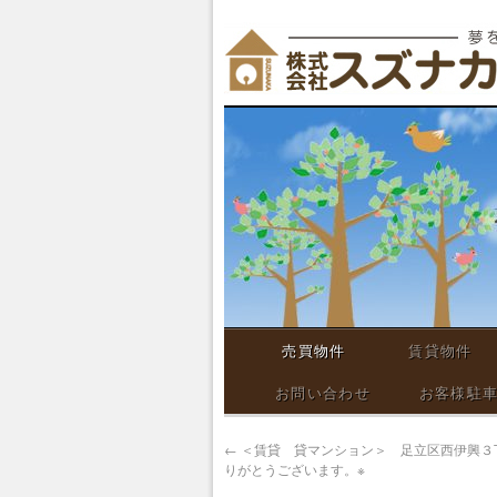
売買物件
賃貸物件
お問い合わせ
お客様駐
←
＜賃貸 貸マンション＞ 足立区西伊興３
りがとうございます。※