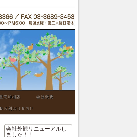
意売却相談
会社概要
Ｋ利回り９％!!
会社外観リニューアルし
ました！！