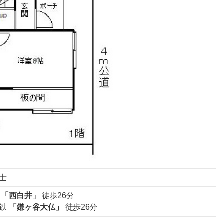
士
道
「西白井
」 徒歩26分
電鉄
「鎌ヶ谷大仏」
徒歩26分