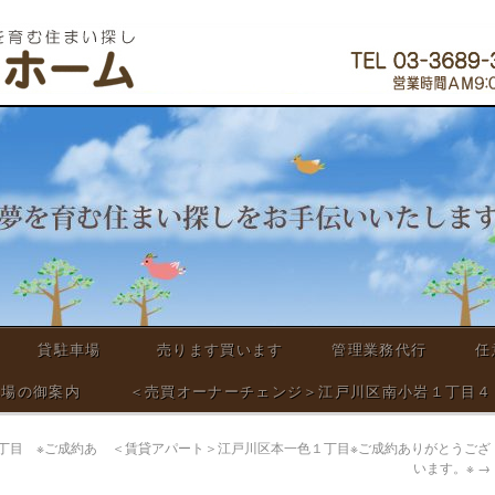
貸駐車場
売ります買います
管理業務代行
任
車場の御案内
＜売買オーナーチェンジ＞江戸川区南小岩１丁目４Ｄ
丁目 ※ご成約あ
＜賃貸アパート＞江戸川区本一色１丁目※ご成約ありがとうござ
います。※
→