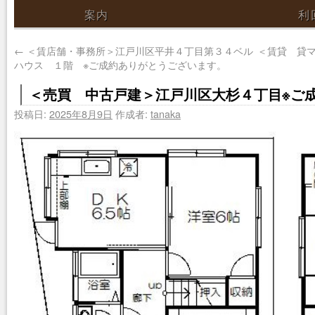
案内
利
←
＜賃店舗・事務所＞江戸川区平井４丁目第３４ベル
＜賃貸 貸
ハウス １階 ※ご成約ありがとうございます。
＜売買 中古戸建＞江戸川区大杉４丁目※ご
投稿日:
2025年8月9日
作成者:
tanaka