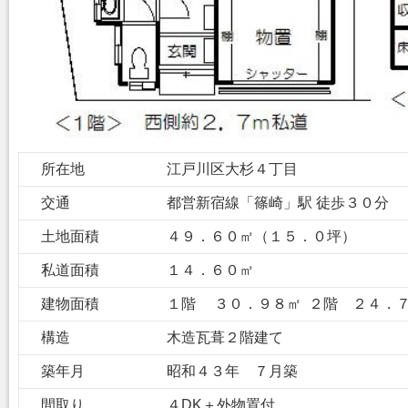
所在地
江戸川区大杉４丁目
交通
都営新宿線「篠崎」駅 徒歩３０分
土地面積
４９．６０㎡（１５．０坪）
私道面積
１４．６０㎡
建物面積
１階 ３０．９８㎡ ２階 ２４．
構造
木造瓦葺２階建て
築年月
昭和４３年 ７月築
間取り
４DK＋外物置付