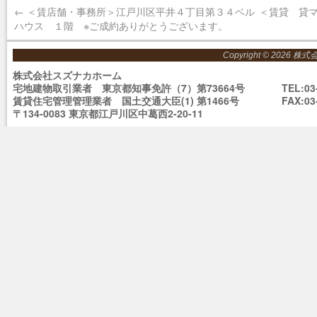
←
＜賃店舗・事務所＞江戸川区平井４丁目第３４ベル
＜賃貸 貸
ハウス １階 ※ご成約ありがとうございます。
Copyright © 2026 株
株式会社スズナカホーム
宅地建物取引業者 東京都知事免許（7）第73664号
TEL:03
賃貸住宅管理管理業者 国土交通大臣(1) 第1466号
FAX:03
〒134-0083 東京都江戸川区中葛西2-20-11