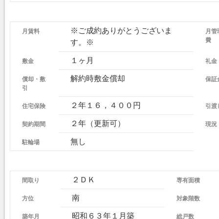
月賃料
※ご成約ありがとうございま
月管
費
す。※
敷金
１ヶ月
礼金
償却・敷
解約時敷金償却
保証
引
住宅保険
２年１６，４００円
引渡
契約期間
２年（更新可）
現況
駐輪場
無し
間取り
２ＤＫ
専有面積
方位
南
対象階数
築年月
昭和６３年１月築
総戸数