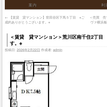
案内
利
←
【賃貸 貸マンション】世田谷区下馬５丁目 ※ご
＜売買 売
成約ありがとうございます。※
ヴァ横浜
＜賃貸 貸マンション＞荒川区南千住2丁目
す。※
投稿日:
2026年2月22日
作成者:
admin