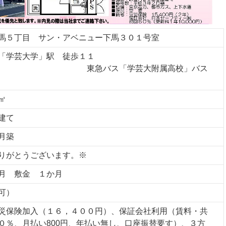
馬５丁目 サン・アベニュー下馬３０１号室
「学芸大学」駅 徒歩１１
東急バス「学芸大附属高校」バス
㎡
建て
月築
りがとうございます。※
月 敷金 １か月
可）
災保険加入（１６，４００円）、保証会社利用（賃料・共
０％、月払い800円、年払い無し、口座振替要す）、３方