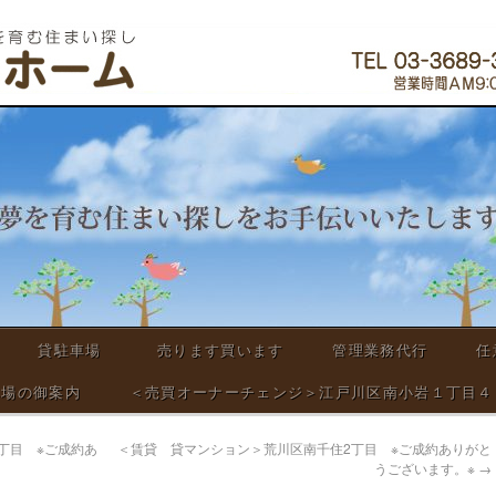
貸駐車場
売ります買います
管理業務代行
任
車場の御案内
＜売買オーナーチェンジ＞江戸川区南小岩１丁目４Ｄ
丁目 ※ご成約あ
＜賃貸 貸マンション＞荒川区南千住2丁目 ※ご成約ありがと
うございます。※
→