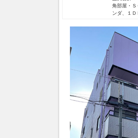
角部屋・Ｓ
ンダ、１Ｄ