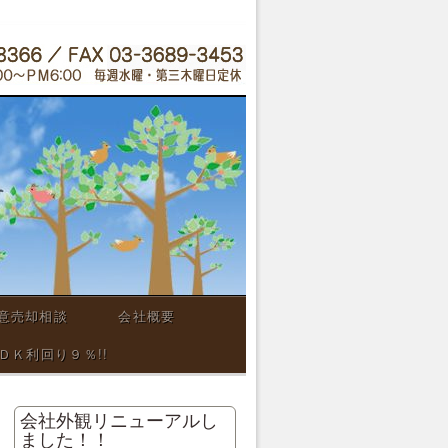
意売却相談
会社概要
Ｋ利回り９％!!
会社外観リニューアルし
ました！！