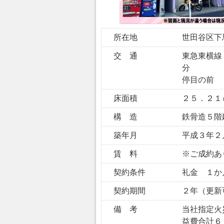
所在地
世田谷区下
交 通
東急東横線
分 
停目の前
床面積
２５．２１
構 造
鉄骨造５階
築年月
平成３年２
賃 料
※ご成約あ
契約条件
礼金 １か
契約期間
２年（更新
備 考
当社指定火
益費合計６