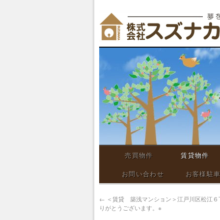
売買物件
賃貸物件
お問い合わせ
お客様駐
←
＜賃貸 築浅マンション＞江戸川区松江６
りがとうございます。※